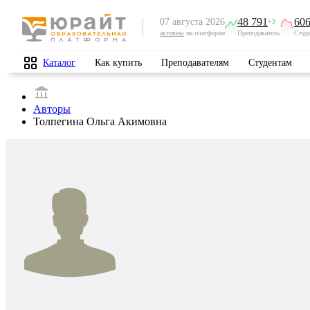
48 791
606
07 августа 2026
+2
активны
на платформе
Преподаватель
Студ
Каталог
Как купить
Преподавателям
Студентам
Авторы
Толпегина Ольга Акимовна