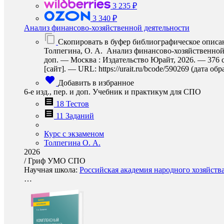
3 235 ₽
3 340 ₽
Анализ финансово-хозяйственной деятельности
Скопировать в буфер библиографическое описа
Толпегина, О. А. Анализ финансово-хозяйственной д
доп. — Москва : Издательство Юрайт, 2026. — 376 
[сайт]. — URL: https://urait.ru/bcode/590269 (дата об
Добавить в избранное
6-е изд., пер. и доп. Учебник и практикум для СПО
18 Тестов
11 Заданий
Курс с экзаменом
Толпегина О. А.
2026
/
Гриф УМО СПО
Научная школа:
Российская академия народного хозяйств
…