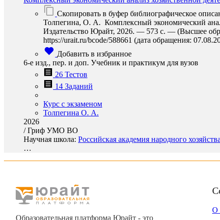
Скопировать в буфер библиографическое описа
Толпегина, О. А. Комплексный экономический анализ
Издательство Юрайт, 2026. — 573 с. — (Высшее обр
https://urait.ru/bcode/588661 (дата обращения: 07.08.2
Добавить в избранное
6-е изд., пер. и доп. Учебник и практикум для вузов
26 Тестов
14 Заданий
Курс с экзаменом
Толпегина О. А.
2026
/
Гриф УМО ВО
Научная школа:
Российская академия народного хозяйств
…
С
О
Образовательная платформа Юрайт - это