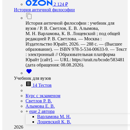
2 124 ₽
История античной философии
История античной философии : учебник для
вузов / Р. В. Светлов, Е. В. Алымова,
М. Н. Варламова, К. В. Лощевский ; под общей
редакцией Р. В. Светлова. — Москва :
Издательство Юрайт, 2026. — 288 с. — (Высшее
образование). — ISBN 978-5-534-00633-9. — Текст
: электронный // Образовательная платформа
Юрайт [сайт]. — URL: https://urait.ru/bcode/583481
(дата обращения: 08.08.2026).
Учебник для вузов
14 Тестов
Курс с экзаменом
Светлов Р. В.
Алымова Е. В.
+
еще 2 автора
Варламова М. Н.
Лощевский К. В.
2026