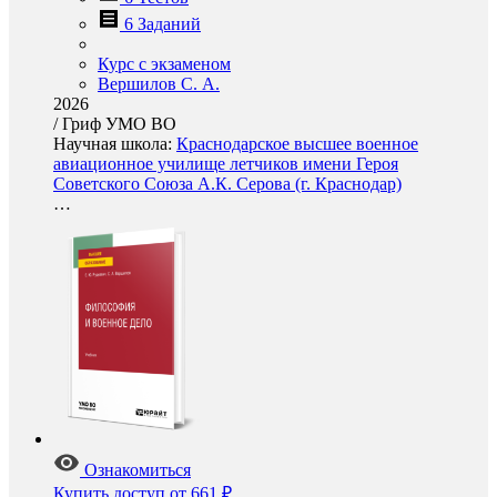
6 Заданий
Курс с экзаменом
Вершилов С. А.
2026
/
Гриф УМО ВО
Научная школа:
Краснодарское высшее военное
авиационное училище летчиков имени Героя
Советского Союза А.К. Серова (г. Краснодар)
…
Ознакомиться
Купить доступ
от 661 ₽