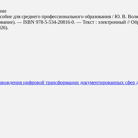
ние
бие для среднего профессионального образования / Ю. В. Волков
вание). — ISBN 978-5-534-20816-0. — Текст : электронный // О
026).
ровождения цифровой трансформации документированных сфер д