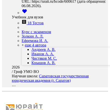
URL: https://urait.ru/bcode/600617 (дата обращения:
06.08.2026).
Учебник для вузов
18 Тестов
Курс с экзаменом
Золкин А. Л.
Ефремова И. А.
+
еще 4 автора
Андреев А. В.
Иванов А. А.
Чистяков М. С.
Кнышов А. В.
2026
/
Гриф УМО ВО
Научная школа:
Саратовская государственная
юридическая академия (г. Саратов)
…