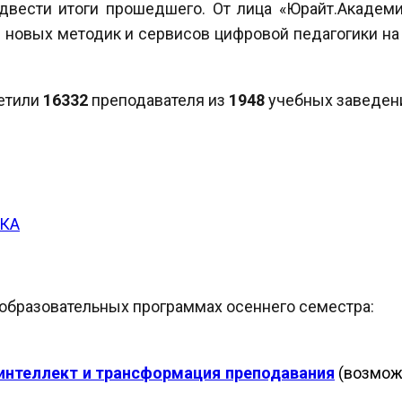
двести итоги прошедшего. От лица «Юрайт.Академ
 новых методик и сервисов цифровой педагогики на
етили
16332
преподавателя из
1948
учебных заведен
КА
образовательных программах осеннего семестра:
интеллект и трансформация преподавания
(возможн