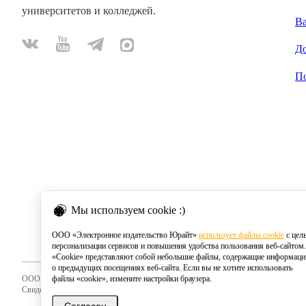
университетов и колледжей.
В
Д
П
Мы используем cookie :)
ООО «Электронное издательство Юрайт»
использует файлы cookie
с цел
персонализации сервисов и повышения удобства пользования веб-сайтом.
«Cookie» представляют собой небольшие файлы, содержащие информац
о предыдущих посещениях веб-сайта. Если вы не хотите использовать
ООО «Электронное издательство Юрайт»
файлы «cookie», измените настройки браузера.
Свидетельство о регистрации СМИ 2020