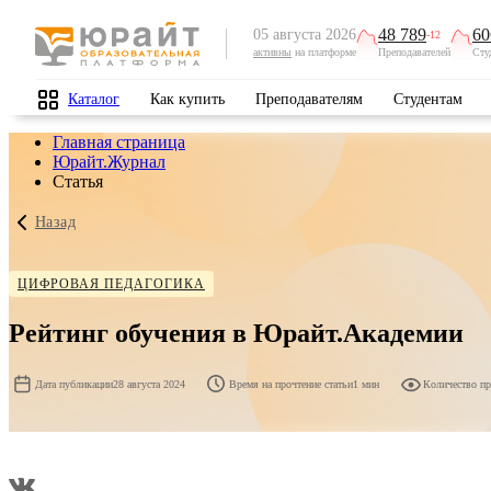
48 789
60
05 августа 2026
-12
активны
на платформе
Преподавателей
Сту
Каталог
Как купить
Преподавателям
Студентам
Главная страница
Юрайт.Журнал
Статья
Назад
ЦИФРОВАЯ ПЕДАГОГИКА
Рейтинг обучения в Юрайт.Академии
Дата публикации
28 августа 2024
Время на прочтение статьи
1 мин
Количество п