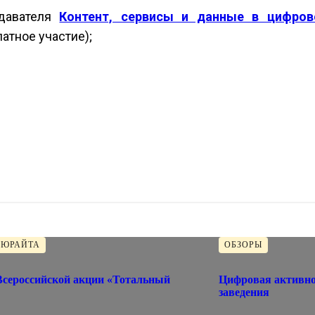
одавателя
Контент, сервисы и данные в цифров
латное участие);
 ЮРАЙТА
ОБЗОРЫ
Цифровая активно
заведения