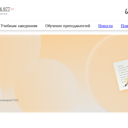
6 977
-22
дентов
Учебным заведениям
Обучение преподавателей
Новости
Пом
росмотров
17553