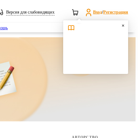
Версия для слабовидящих
Вход
/
Регистрация
Поиск
ощь
АВТОРСТВО