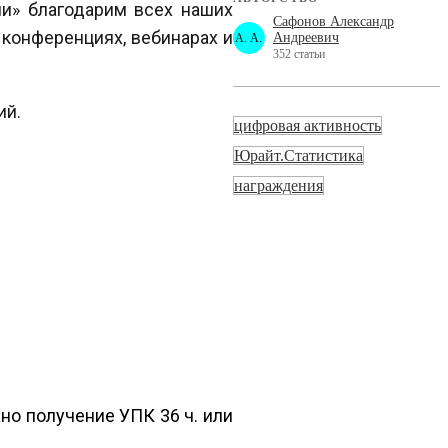
ии» благодарим всех наших
Сафонов Александр
 конференциях, вебинарах и
Андреевич
А. А.
352 статьи
ий.
цифровая активность
Юрайт.Статистика
награждения
о получение УПК 36 ч. или