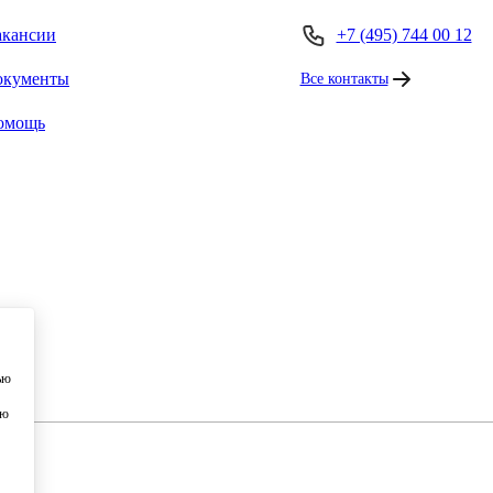
акансии
+7 (495) 744 00 12
окументы
Все контакты
омощь
ью
ию