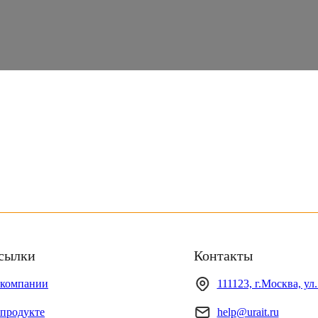
сылки
Контакты
 компании
111123, г.Москва, ул
продукте
help@urait.ru