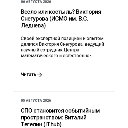
06 АВГУСТА 2026
Весло или костыль? Виктория
Снегурова (ИСМО им. В.С.
Леднева)
Своей экспертной позицией и опытом
делится Виктория Снегурова, ведущий
научный сотрудник Центра
математического и естественно-
научного общего образования
Института содержания и методов
обучения им. В.С. Леднева.
Читать
05 АВГУСТА 2026
СПО становится событийным
пространством: Виталий
Тегелин (IThub)