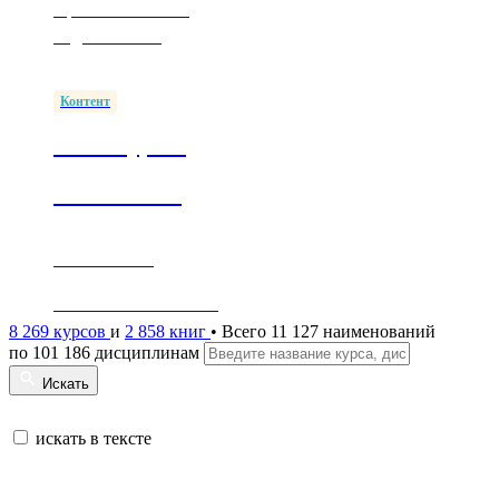
Простые способы
подключиться
Контент
1500+ курсов
в ПОП СПО
Обеспечение
согласно ФГОС СПО
8 269 курсов
и
2 858 книг
• Всего 11 127 наименований
по 101 186 дисциплинам
Искать
искать в тексте