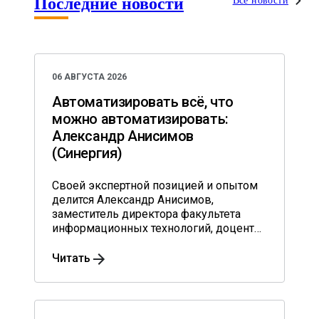
Последние новости
Все новости
06 АВГУСТА 2026
Автоматизировать всё, что
можно автоматизировать:
Александр Анисимов
(Синергия)
Своей экспертной позицией и опытом
делится Александр Анисимов,
заместитель директора факультета
информационных технологий, доцент
кафедры информационного
менеджмента им. профессора В.В. Дика
Читать
университета «Синергия», кандидат
экономических наук.