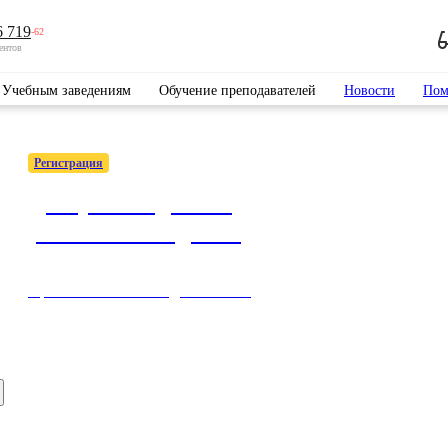
6 719
-62
ентов
Учебным заведениям
Обучение преподавателей
Новости
Пом
Регистрация
Доступ к подписке
учебного заведения
Простые способы подключиться