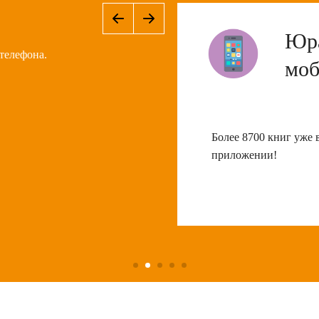
Юра
телефона.
моб
Более 8700 книг уже
приложении!