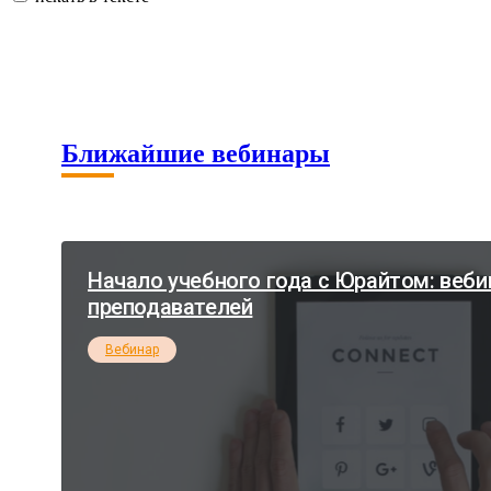
Ближайшие вебинары
Начало учебного года с Юрайтом: веби
преподавателей
Вебинар