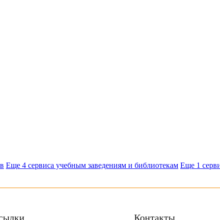
ов
Еще 4 сервиса учебным заведениям и библиотекам
Еще 1 серви
сылки
Контакты