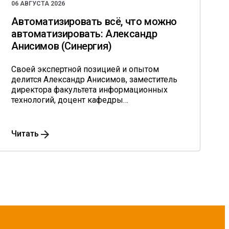
06 АВГУСТА 2026
Автоматизировать всё, что можно
автоматизировать: Александр
Анисимов (Синергия)
Своей экспертной позицией и опытом
делится Александр Анисимов, заместитель
директора факультета информационных
технологий, доцент кафедры
информационного менеджмента им.
профессора В.В. Дика университета
«Синергия», кандидат экономических наук.
Читать