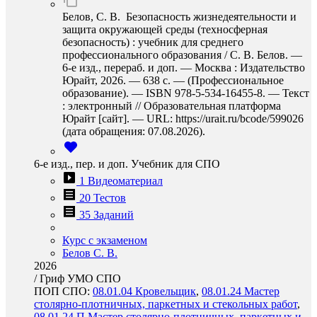
Белов, С. В. Безопасность жизнедеятельности и
защита окружающей среды (техносферная
безопасность) : учебник для среднего
профессионального образования / С. В. Белов. —
6-е изд., перераб. и доп. — Москва : Издательство
Юрайт, 2026. — 638 с. — (Профессиональное
образование). — ISBN 978-5-534-16455-8. — Текст
: электронный // Образовательная платформа
Юрайт [сайт]. — URL: https://urait.ru/bcode/599026
(дата обращения: 07.08.2026).
6-е изд., пер. и доп. Учебник для СПО
1 Видеоматериал
20 Тестов
35 Заданий
Курс с экзаменом
Белов С. В.
2026
/
Гриф УМО СПО
ПОП СПО:
08.01.04 Кровельщик
,
08.01.24 Мастер
столярно-плотничных, паркетных и стекольных работ
,
08.01.24.П Мастер столярно-плотничных, паркетных и