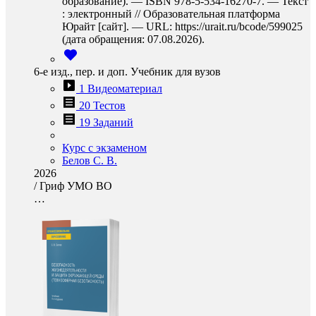
образование). — ISBN 978-5-534-16270-7. — Текст
: электронный // Образовательная платформа
Юрайт [сайт]. — URL: https://urait.ru/bcode/599025
(дата обращения: 07.08.2026).
6-е изд., пер. и доп. Учебник для вузов
1 Видеоматериал
20 Тестов
19 Заданий
Курс с экзаменом
Белов С. В.
2026
/
Гриф УМО ВО
…