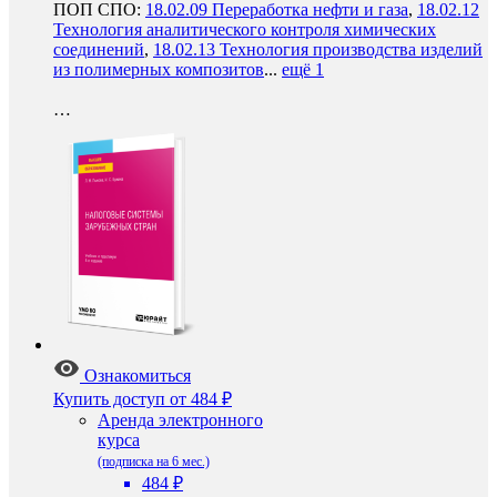
ПОП СПО:
18.02.09 Переработка нефти и газа
,
18.02.12
Технология аналитического контроля химических
соединений
,
18.02.13 Технология производства изделий
из полимерных композитов
...
ещё 1
…
Ознакомиться
Купить доступ
от 484 ₽
Аренда электронного
курса
(подписка на 6 мес.)
484 ₽