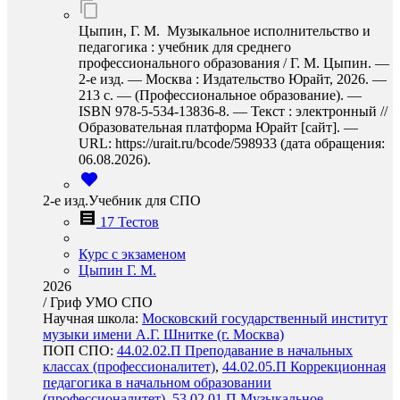
Цыпин, Г. М. Музыкальное исполнительство и
педагогика : учебник для среднего
профессионального образования / Г. М. Цыпин. —
2-е изд. — Москва : Издательство Юрайт, 2026. —
213 с. — (Профессиональное образование). —
ISBN 978-5-534-13836-8. — Текст : электронный //
Образовательная платформа Юрайт [сайт]. —
URL: https://urait.ru/bcode/598933 (дата обращения:
06.08.2026).
2-е изд.Учебник для СПО
17 Тестов
Курс с экзаменом
Цыпин Г. М.
2026
/
Гриф УМО СПО
Научная школа:
Московский государственный институт
музыки имени А.Г. Шнитке (г. Москва)
ПОП СПО:
44.02.02.П Преподавание в начальных
классах (профессионалитет)
,
44.02.05.П Коррекционная
педагогика в начальном образовании
(профессионалитет)
,
53.02.01.П Музыкальное