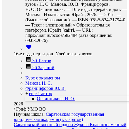
вузов / Н. С. Манова, Ю. В. Францифоров,
Н. О. Овчинникова. — 16-е изд., перераб. и доп. —
Москва : Издательство Юрайт, 2026. — 291 с. —
(Высшее образование). — ISBN 978-5-534-21794-0.
— Текст : электронный // Образовательная
платформа Юрайт [сайт]. — URL:
https://urait.ru/bcode/582484 (дата обращения:
09.08.2026).
16-е изд., пер. и доп. Учебник для вузов
30 Тестов
26 Заданий
Курс с экзаменом
Манова Н. С.
Францифоров Ю. В.
+
еще 1 автор
Овчинникова Н. О.
2026
/
Гриф УМО ВО
Научная школа:
Саратовская государственная
юридическая академия (г. Саратов)
Саратовский военный ордена Жукова Краснознаменный