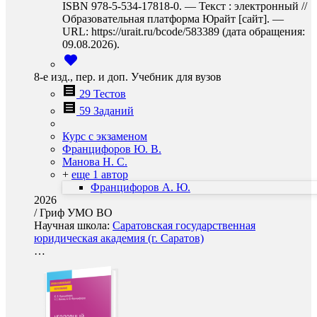
ISBN 978-5-534-17818-0. — Текст : электронный //
Образовательная платформа Юрайт [сайт]. —
URL: https://urait.ru/bcode/583389 (дата обращения:
09.08.2026).
8-е изд., пер. и доп. Учебник для вузов
29 Тестов
59 Заданий
Курс с экзаменом
Францифоров Ю. В.
Манова Н. С.
+
еще 1 автор
Францифоров А. Ю.
2026
/
Гриф УМО ВО
Научная школа:
Саратовская государственная
юридическая академия (г. Саратов)
…