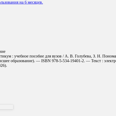
льзования на 6 месяцев.
ние
тикум : учебное пособие для вузов / А. В. Голубева, З. Н. Поно
ысшее образование). — ISBN 978-5-534-19401-2. — Текст : элект
026).