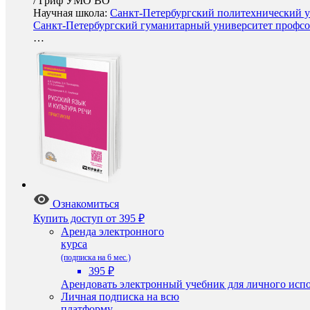
/
Гриф УМО ВО
Научная школа:
Санкт-Петербургский политехнический ун
Санкт-Петербургский гуманитарный университет профсою
…
Ознакомиться
Купить доступ
от 395 ₽
Аренда электронного
курса
(подписка на 6 мес.)
395 ₽
Арендовать электронный учебник для личного испо
Личная подписка на всю
платформу