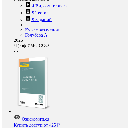
4 Видеоматериала
9 Тестов
9 Заданий
Курс с экзаменом
Голубева А.
2026
/
Гриф УМО СОО
…
Ознакомиться
Купить доступ
от 425 ₽