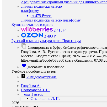
Арендовать электронный учебник для личного испо
Личная подписка на всю
платформу
от 475 ₽/мес.
Личная подписка на всю платформу
Купить печатное издание
2 415 ₽
2 493 ₽
Русский язык и культура речи. Практикум
Скопировать в буфер библиографическое описа
Голубева, А. В. Русский язык и культура речи. Прак
Москва : Издательство Юрайт, 2026. — 268 с. — (В
https://urait.ru/bcode/583300 (дата обращения: 07.08.2
Добавить в избранное
Учебное пособие для вузов
2 Видеоматериала
Голубева А.
Пономарева З. Н.
+
еще 1 автор
Стычишина Л. П.
2026