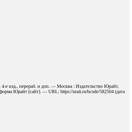
 4-е изд., перераб. и доп. — Москва : Издательство Юрайт,
рма Юрайт [сайт]. — URL: https://urait.ru/bcode/582504 (дата