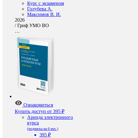
Курс с экзаменом
Голубева А.
Максимов В. И.
2026
/
Гриф УМО ВО
…
Ознакомиться
Купить доступ
от 395 ₽
Аренда электронного
курса
(подписка на 6 мес.)
395 ₽