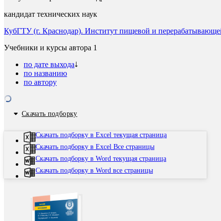
кандидат технических наук
КубГТУ (г. Краснодар). Институт пищевой и перерабатывающ
Учебники и курсы автора
1
по дате выхода
по названию
по автору
Скачать подборку
Скачать подборку в Excel текущая страница
Скачать подборку в Excel Все страницы
Скачать подборку в Word текущая страница
Скачать подборку в Word все страницы