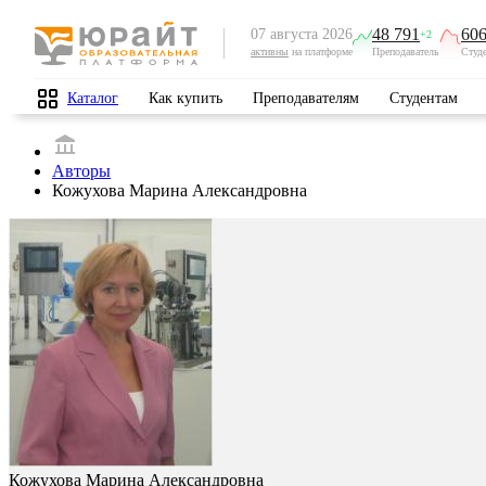
48 791
606
07 августа 2026
+2
активны
на платформе
Преподаватель
Студ
Каталог
Как купить
Преподавателям
Студентам
Авторы
Кожухова Марина Александровна
Кожухова Марина Александровна