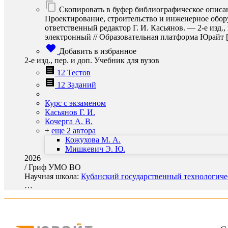
Скопировать в буфер библиографическое описа
Проектирование, строительство и инженерное оборуд
ответственный редактор Г. И. Касьянов. — 2-е изд.
электронный // Образовательная платформа Юрайт [сай
Добавить в избранное
2-е изд., пер. и доп. Учебник для вузов
12 Тестов
12 Заданий
Курс с экзаменом
Касьянов Г. И.
Кочерга А. В.
+
еще 2 автора
Кожухова М. А.
Мишкевич Э. Ю.
2026
/
Гриф УМО ВО
Научная школа:
Кубанский государственный технологичес
…