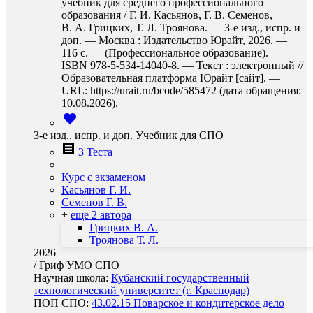
учебник для среднего профессионального
образования / Г. И. Касьянов, Г. В. Семенов,
В. А. Грицких, Т. Л. Троянова. — 3-е изд., испр. и
доп. — Москва : Издательство Юрайт, 2026. —
116 с. — (Профессиональное образование). —
ISBN 978-5-534-14040-8. — Текст : электронный //
Образовательная платформа Юрайт [сайт]. —
URL: https://urait.ru/bcode/585472 (дата обращения:
10.08.2026).
3-е изд., испр. и доп. Учебник для СПО
3 Теста
Курс с экзаменом
Касьянов Г. И.
Семенов Г. В.
+
еще 2 автора
Грицких В. А.
Троянова Т. Л.
2026
/
Гриф УМО СПО
Научная школа:
Кубанский государственный
технологический университет (г. Краснодар)
ПОП СПО:
43.02.15 Поварское и кондитерское дело