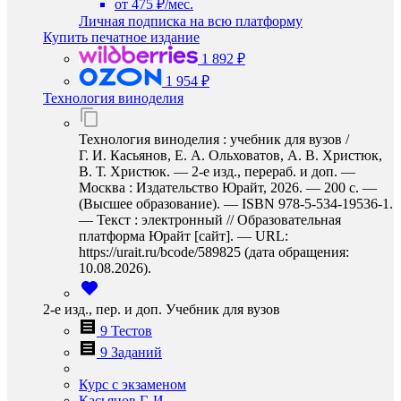
от 475 ₽/мес.
Личная подписка на всю платформу
Купить печатное издание
1 892 ₽
1 954 ₽
Технология виноделия
Технология виноделия : учебник для вузов /
Г. И. Касьянов, Е. А. Ольховатов, А. В. Христюк,
В. Т. Христюк. — 2-е изд., перераб. и доп. —
Москва : Издательство Юрайт, 2026. — 200 с. —
(Высшее образование). — ISBN 978-5-534-19536-1.
— Текст : электронный // Образовательная
платформа Юрайт [сайт]. — URL:
https://urait.ru/bcode/589825 (дата обращения:
10.08.2026).
2-е изд., пер. и доп. Учебник для вузов
9 Тестов
9 Заданий
Курс с экзаменом
Касьянов Г. И.