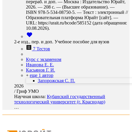
перераб. и доп. — Москва : Издательство Юрайт,
2026. — 208 с. — (Высшее образование). —
ISBN 978-5-534-08750-5. — Текст : электронный //
Образовательная платформа Юрайт [сайт]. —
URL: https://urait.ru/bcode/585152 (дата обращения:
10.08.2026).
2-е изд., пер. и доп. Учебное пособие для вузов
7 Тестов
Курс с экзаменом
Иванова Е. Е.
Касьянов Г. И.
+
еще 1 автор
Запорожская С. П.
2026
/
Гриф УМО
Научная школа:
Кубанский государственный
технологический университет (г. Краснодар)
…