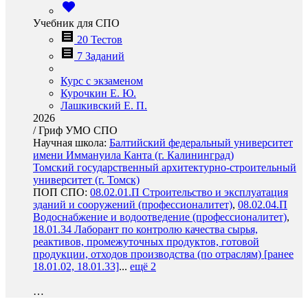
Учебник для СПО
20 Тестов
7 Заданий
Курс с экзаменом
Курочкин Е. Ю.
Лашкивский Е. П.
2026
/
Гриф УМО СПО
Научная школа:
Балтийский федеральный университет
имени Иммануила Канта (г. Калининград)
Томский государственный архитектурно-строительный
университет (г. Томск)
ПОП СПО:
08.02.01.П Строительство и эксплуатация
зданий и сооружений (профессионалитет)
,
08.02.04.П
Водоснабжение и водоотведение (профессионалитет)
,
18.01.34 Лаборант по контролю качества сырья,
реактивов, промежуточных продуктов, готовой
продукции, отходов производства (по отраслям) [ранее
18.01.02, 18.01.33]
...
ещё 2
…