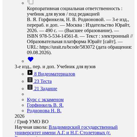
Корпоративная социальная ответственность :
учебник для вузов / под редакцией
В. Я. Горфинкеля, Н. В. Родионовой. — 3-е изд.,
перераб. и доп. — Москва : Издательство Юрайт,
2026. — 490 с. — (Высшее образование). —
ISBN 978-5-534-14561-8. — Текст : электронный //
Образовательная платформа Юрайт [сайт]. —
URL: https://urait.ru/bcode/583072 (дата обращения:
09.08.2026).
3-е изд., пер. и доп. Учебник для вузов
8 Видеоматериалов
23 Теста
21 Задание
Курс с экзаменом
Горфинкель В. Я.
Родионова Н. В.
2026
/
Гриф УМО ВО
Научная школа:
Владимирский государственный
университет имени А.Г. и Н.Г. Столетовых (г.