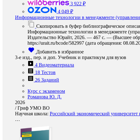
3 922 ₽
4 049 ₽
Информационные технологии в менеджменте (управлени
Скопировать в буфер библиографическое описа
Информационные технологии в менеджменте (управле
Издательство Юрайт, 2026. — 467 с. — (Высшее обр
https://urait.ru/bcode/582997 (дата обращения: 08.08.2
Добавить в избранное
3-е изд., пер. и доп. Учебник и практикум для вузов
4 Видеоматериала
18 Тестов
26 Заданий
Курс с экзаменом
Романова Ю. Д.
2026
/
Гриф УМО ВО
Научная школа:
Российский экономический университет и
…