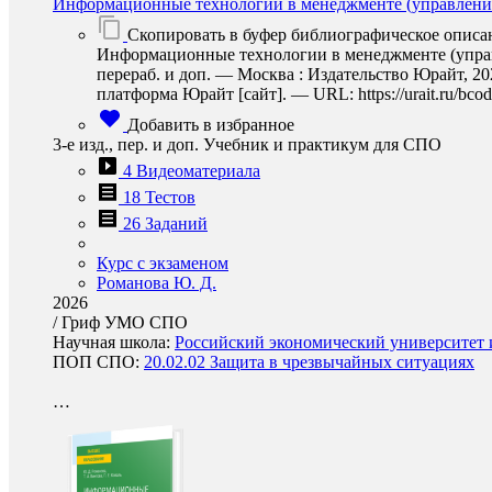
Информационные технологии в менеджменте (управлени
Скопировать в буфер библиографическое описа
Информационные технологии в менеджменте (управле
перераб. и доп. — Москва : Издательство Юрайт, 20
платформа Юрайт [сайт]. — URL: https://urait.ru/bco
Добавить в избранное
3-е изд., пер. и доп. Учебник и практикум для СПО
4 Видеоматериала
18 Тестов
26 Заданий
Курс с экзаменом
Романова Ю. Д.
2026
/
Гриф УМО СПО
Научная школа:
Российский экономический университет и
ПОП СПО:
20.02.02 Защита в чрезвычайных ситуациях
…