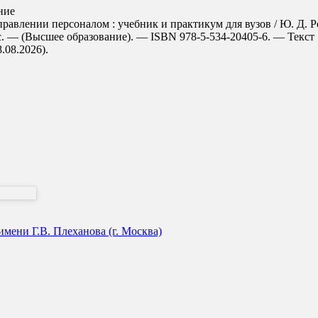
ние
лении персоналом : учебник и практикум для вузов / Ю. Д. Рома
с. — (Высшее образование). — ISBN 978-5-534-20405-6. — Текст 
8.08.2026).
мени Г.В. Плеханова (г. Москва)