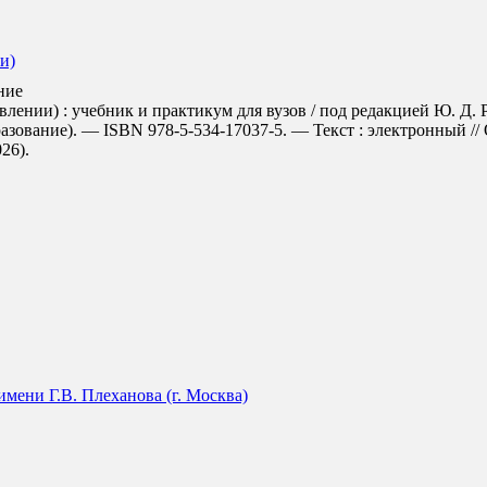
и)
ние
нии) : учебник и практикум для вузов / под редакцией Ю. Д. Ро
азование). — ISBN 978-5-534-17037-5. — Текст : электронный /
026).
мени Г.В. Плеханова (г. Москва)