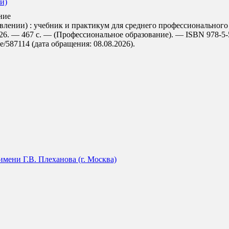
и)
ние
нии) : учебник и практикум для среднего профессионального о
26. — 467 с. — (Профессиональное образование). — ISBN 978-5-5
de/587114 (дата обращения: 08.08.2026).
мени Г.В. Плеханова (г. Москва)