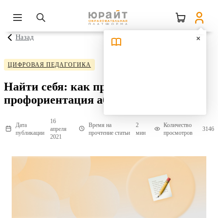
Назад
ЦИФРОВАЯ ПЕДАГОГИКА
Найти себя: как проходит
профориентация абитуриентов
16
Дата
Время на
2
Количество
апреля
3146
публикации
прочтение статьи
мин
просмотров
2021