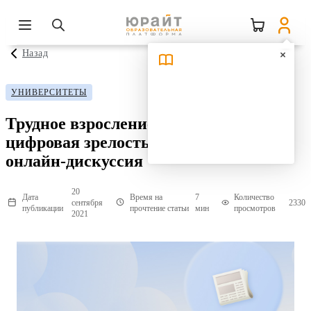
Назад
УНИВЕРСИТЕТЫ
Трудное взросление: как достигается
цифровая зрелость в образовании —
онлайн-дискуссия
20
Дата
Время на
7
Количество
сентября
2330
публикации
прочтение статьи
мин
просмотров
2021