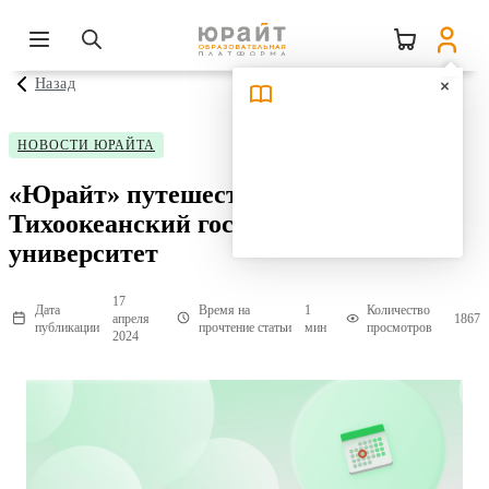
Назад
НОВОСТИ ЮРАЙТА
«Юрайт» путешествует:
Тихоокеанский государственный
университет
17
Дата
Время на
1
Количество
апреля
1867
публикации
прочтение статьи
мин
просмотров
2024