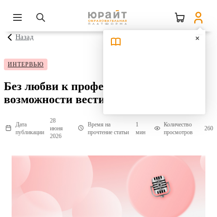
Назад
ИНТЕРВЬЮ
Без любви к профессии сегодня нет
возможности вести занятия
28
Дата
Время на
1
Количество
июня
260
публикации
прочтение статьи
мин
просмотров
2026