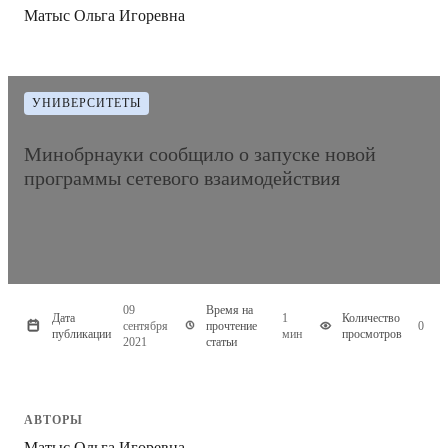
Матыс Ольга Игоревна
УНИВЕРСИТЕТЫ
Минобрнауки сообщило о запуске новой
программы сетевого взаимодействия
09
Время на
Дата
1
Количество
сентября
прочтение
0
публикации
мин
просмотров
2021
статьи
АВТОРЫ
Матыс Ольга Игоревна