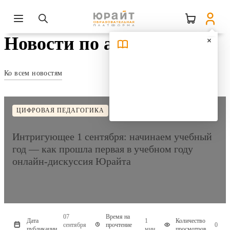
Новости по авторам
Ко всем новостям
ЦИФРОВАЯ ПЕДАГОГИКА
Интригующее 1 сентября: начинаем учебный
год — как прошла первая в учебном году
онлайн-дискуссия Юрайта
07
Время на
Дата
1
Количество
сентября
прочтение
0
публикации
мин
просмотров