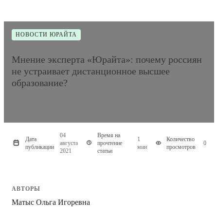
НОВОСТИ ЮРАЙТА
Мнение эксперта «Юрайта»: почему россиян
не устраивает дистанционное высшее
образование?
04
Время на
Дата
1
Количество
августа
прочтение
0
публикации
мин
просмотров
2021
статьи
АВТОРЫ
Матыс Ольга Игоревна