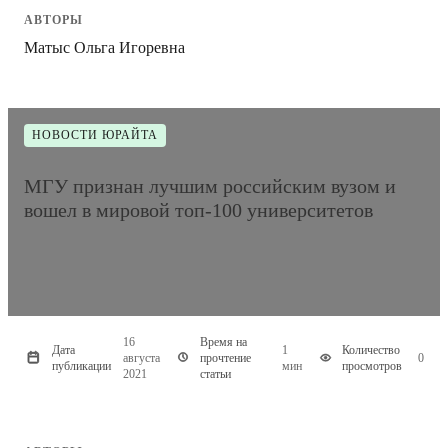
АВТОРЫ
Матыс Ольга Игоревна
НОВОСТИ ЮРАЙТА
МГУ признан лучшим российским вузом и
вошел в мировой топ-100 университетов
16
Время на
Дата
1
Количество
августа
прочтение
0
публикации
мин
просмотров
2021
статьи