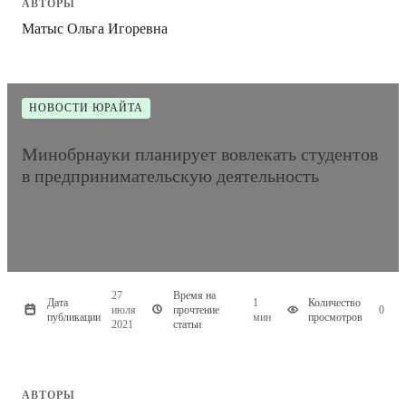
АВТОРЫ
Матыс Ольга Игоревна
НОВОСТИ ЮРАЙТА
Минобрнауки планирует вовлекать студентов
в предпринимательскую деятельность
27
Время на
Дата
1
Количество
июля
прочтение
0
публикации
мин
просмотров
2021
статьи
АВТОРЫ