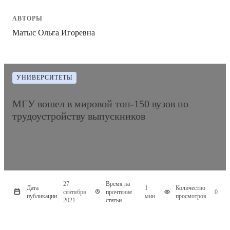
АВТОРЫ
Матыс Ольга Игоревна
УНИВЕРСИТЕТЫ
МГУ вошел в мировой топ-150 вузов по
трудоустройству выпускников
27
Время на
Дата
1
Количество
сентября
прочтение
0
публикации
мин
просмотров
2021
статьи