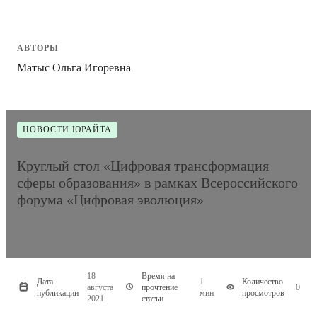
АВТОРЫ
Матыс Ольга Игоревна
НОВОСТИ ЮРАЙТА
Круглый стол «Цифровая трансформация
сферы образования» в рамках Всероссийского
форума «Цифровая эволюция»
18
Время на
Дата
1
Количество
августа
прочтение
0
публикации
мин
просмотров
2021
статьи