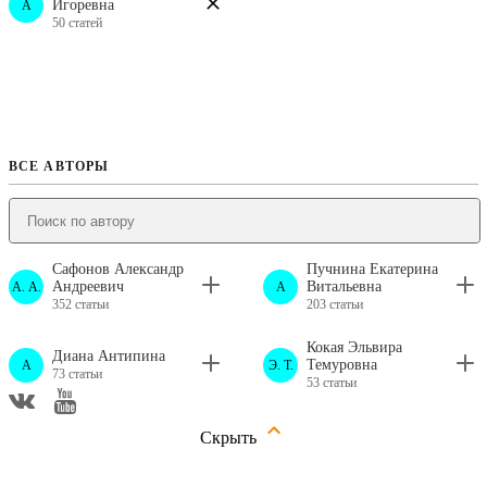
Игоревна
A
50 статей
ВСЕ АВТОРЫ
Сафонов Александр
Пучнина Екатерина
Андреевич
Витальевна
А. А.
A
352 статьи
203 статьи
Кокая Эльвира
Диана Антипина
Темуровна
A
Э. Т.
73 статьи
53 статьи
Скрыть