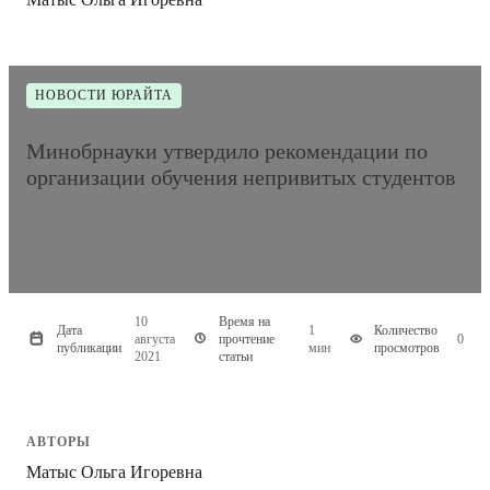
НОВОСТИ ЮРАЙТА
Минобрнауки утвердило рекомендации по
организации обучения непривитых студентов
10
Время на
Дата
1
Количество
августа
прочтение
0
публикации
мин
просмотров
2021
статьи
АВТОРЫ
Матыс Ольга Игоревна