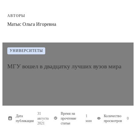
АВТОРЫ
Матыс Ольга Игоревна
УНИВЕРСИТЕТЫ
МГУ вошел в двадцатку лучших вузов мира
31
Время на
Дата
1
Количество
августа
прочтение
0
публикации
мин
просмотров
2021
статьи