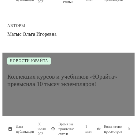
2021
статьи
АВТОРЫ
Матыс Ольга Игоревна
НОВОСТИ ЮРАЙТА
Коллекция курсов и учебников «Юрайта»
превысила 10 тысяч экземпляров!
30
Время на
Дата
1
Количество
июля
прочтение
0
публикации
мин
просмотров
2021
статьи