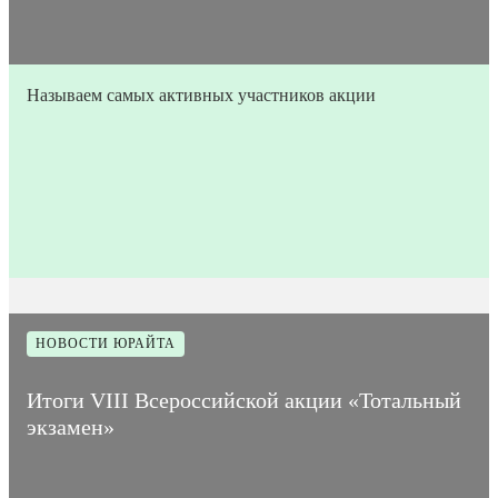
Называем самых активных участников акции
27
Время на
Дата
2
Количество
апреля
прочтение
2249
публикации
мин
просмотров
2026
статьи
НОВОСТИ ЮРАЙТА
Итоги VIII Всероссийской акции «Тотальный
экзамен»