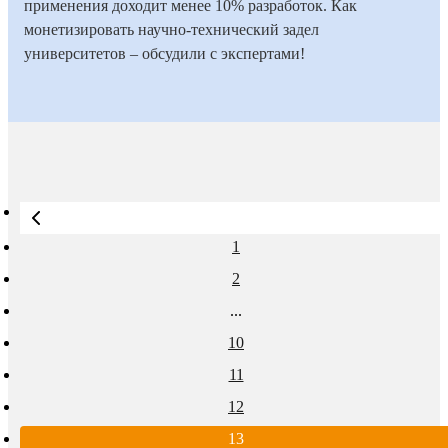
применения доходит менее 10% разработок. Как
монетизировать научно-технический задел
университетов – обсудили с экспертами!
20
Время на
Дата
3
Количество
ноября
прочтение
2125
публикации
мин
просмотров
2025
статьи
1
2
...
10
11
12
13