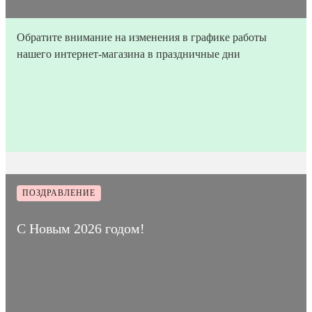
Обратите внимание на изменения в графике работы
нашего интернет-магазина в праздничные дни
31
Время на
Дата
1
Количество
декабря
прочтение
5873
публикации
мин
просмотров
2025
статьи
ПОЗДРАВЛЕНИЕ
С Новым 2026 годом!