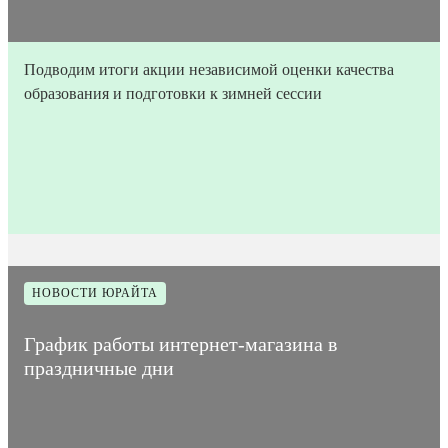
Подводим итоги акции независимой оценки качества
образования и подготовки к зимней сессии
11
Время на
Дата
4
Количество
февраля
прочтение
5001
публикации
мин
просмотров
2026
статьи
НОВОСТИ ЮРАЙТА
График работы интернет-магазина в
праздничные дни