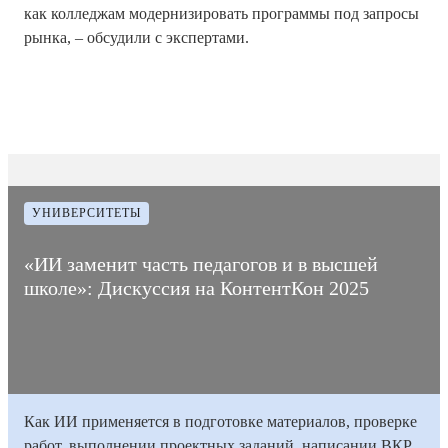
как колледжам модернизировать программы под запросы
рынка, – обсудили с экспертами.
02
Время на
Дата
7
Количество
декабря
прочтение
3014
публикации
мин
просмотров
2025
статьи
УНИВЕРСИТЕТЫ
«ИИ заменит часть педагогов и в высшей
школе»: Дискуссия на КонтентКон 2025
Как ИИ применяется в подготовке материалов, проверке
работ, выполнении проектных заданий, написании ВКР