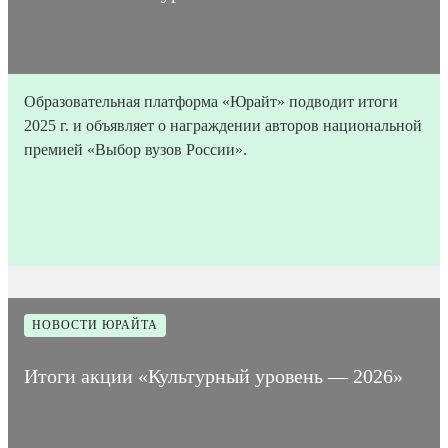
Образовательная платформа «Юрайт» подводит итоги
2025 г. и объявляет о награждении авторов национальной
премией «Выбор вузов России».
13
Время на
Дата
10
Количество
мая
прочтение
7274
публикации
мин
просмотров
2026
статьи
НОВОСТИ ЮРАЙТА
Итоги акции «Культурный уровень — 2026»