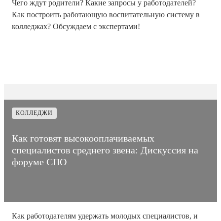
Чего ждут родители? Какие запросы у работодателей?
Как построить работающую воспитательную систему в
колледжах? Обсуждаем с экспертами!
05
Время на
Дата
6
Количество
декабря
прочтение
4083
публикации
мин
просмотров
2025
статьи
КОЛЛЕДЖИ
Как готовят высокооплачиваемых
специалистов среднего звена: Дискуссия на
форуме СПО
Как работодателям удержать молодых специалистов, и