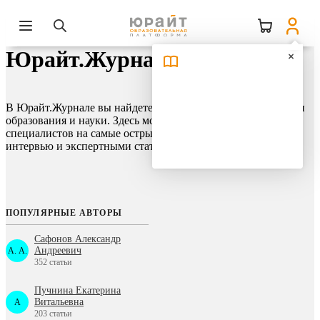
Юрайт.Журнал
В Юрайт.Журнале вы найдете актуальные и важные новости
образования и науки. Здесь можно узнать мнение
специалистов на самые острые темы, ознакомиться с
интервью и экспертными статьями, изучить опыт коллег.
ПОПУЛЯРНЫЕ АВТОРЫ
Сафонов Александр
Андреевич
А. А.
352 статьи
Пучнина Екатерина
Витальевна
A
203 статьи