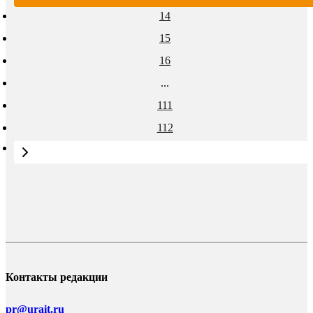
14
15
16
...
111
112
Контакты редакции
pr@urait.ru