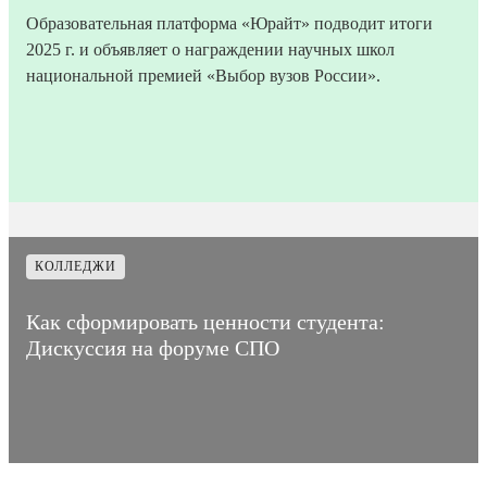
Образовательная платформа «Юрайт» подводит итоги
2025 г. и объявляет о награждении научных школ
национальной премией «Выбор вузов России».
18
Время на
Дата
5
Количество
декабря
прочтение
4642
публикации
мин
просмотров
2025
статьи
КОЛЛЕДЖИ
Как сформировать ценности студента:
Дискуссия на форуме СПО