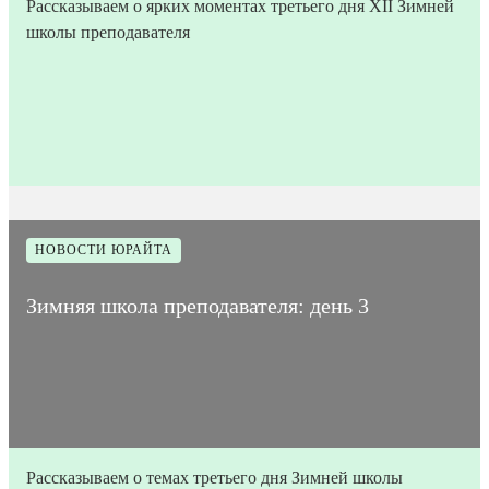
Рассказываем о ярких моментах третьего дня XII Зимней
школы преподавателя
25
Время на
Дата
1
Количество
января
прочтение
875
публикации
мин
просмотров
2023
статьи
НОВОСТИ ЮРАЙТА
Зимняя школа преподавателя: день 3
Рассказываем о темах третьего дня Зимней школы