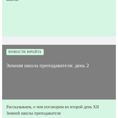
24
Время на
Дата
1
Количество
января
прочтение
819
публикации
мин
просмотров
2023
статьи
НОВОСТИ ЮРАЙТА
Зимняя школа преподавателя: день 2
Рассказываем, о чем поговорим во второй день XII
Зимней школы преподавателя