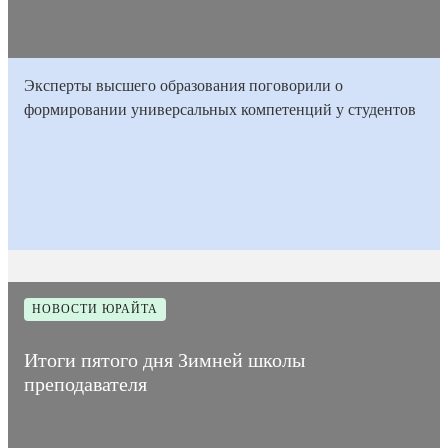
Эксперты высшего образования поговорили о
формировании универсальных компетенций у студентов
02
Время на
Дата
6
Количество
февраля
прочтение
1862
публикации
мин
просмотров
2023
статьи
НОВОСТИ ЮРАЙТА
Итоги пятого дня Зимней школы
преподавателя