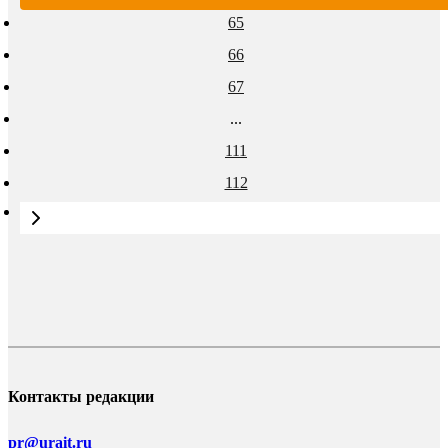
65
66
67
...
111
112
Контакты редакции
pr@urait.ru