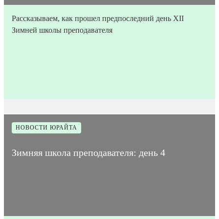
Рассказываем, как прошел предпоследний день XII
Зимней школы преподавателя
26
Время на
Дата
1
Количество
января
прочтение
842
публикации
мин
просмотров
2023
статьи
НОВОСТИ ЮРАЙТА
Зимняя школа преподавателя: день 4