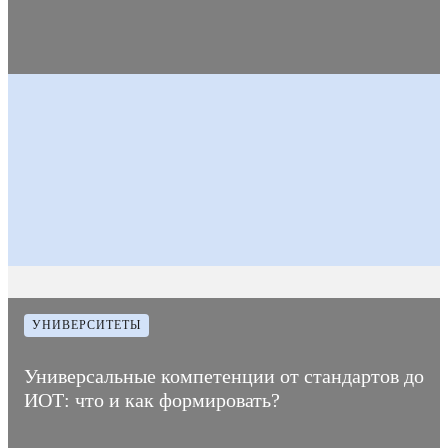
03
Время на
Дата
5
Количество
февраля
прочтение
1838
публикации
мин
просмотров
2023
статьи
УНИВЕРСИТЕТЫ
Универсальные компетенции от стандартов до
ИОТ: что и как формировать?