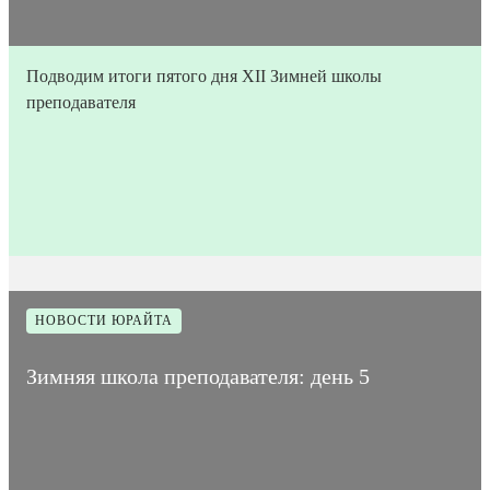
Подводим итоги пятого дня XII Зимней школы
преподавателя
27
Время на
Дата
2
Количество
января
прочтение
1003
публикации
мин
просмотров
2023
статьи
НОВОСТИ ЮРАЙТА
Зимняя школа преподавателя: день 5