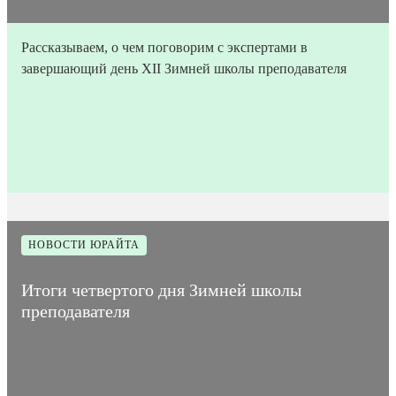
Рассказываем, о чем поговорим с экспертами в
завершающий день XII Зимней школы преподавателя
27
Время на
Дата
1
Количество
января
прочтение
1064
публикации
мин
просмотров
2023
статьи
НОВОСТИ ЮРАЙТА
Итоги четвертого дня Зимней школы
преподавателя