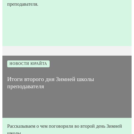
преподавателя.
25
Время на
Дата
1
Количество
января
прочтение
776
публикации
мин
просмотров
2023
статьи
НОВОСТИ ЮРАЙТА
Итоги второго дня Зимней школы
преподавателя
Рассказываем о чем поговорили во второй день Зимней
школы