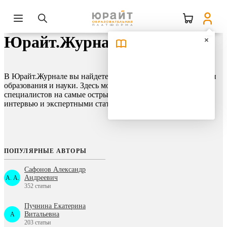
Юрайт.Журнал
В Юрайт.Журнале вы найдете актуальные и важные новости
образования и науки. Здесь можно узнать мнение
специалистов на самые острые темы, ознакомиться с
интервью и экспертными статьями, изучить опыт коллег.
ПОПУЛЯРНЫЕ АВТОРЫ
Сафонов Александр
Андреевич
А. А.
352 статьи
Пучнина Екатерина
Витальевна
A
203 статьи