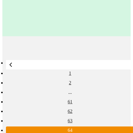
24
Время на
Дата
1
Количество
января
прочтение
927
публикации
мин
просмотров
2023
статьи
1
2
...
61
62
63
64