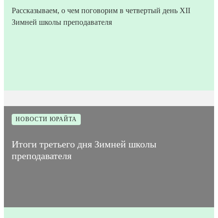
Рассказываем, о чем поговорим в четвертый день XII
Зимней школы преподавателя
26
Время на
Дата
1
Количество
января
прочтение
933
публикации
мин
просмотров
2023
статьи
НОВОСТИ ЮРАЙТА
Итоги третьего дня Зимней школы
преподавателя